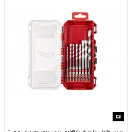
Сверла по мультиматериалам HEX набор 8ед. Milwaukee