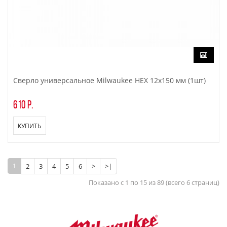
Сверло универсальное Milwaukee HEX 12x150 мм (1шт)
610 р.
КУПИТЬ
1
2
3
4
5
6
>
>|
Показано с 1 по 15 из 89 (всего 6 страниц)