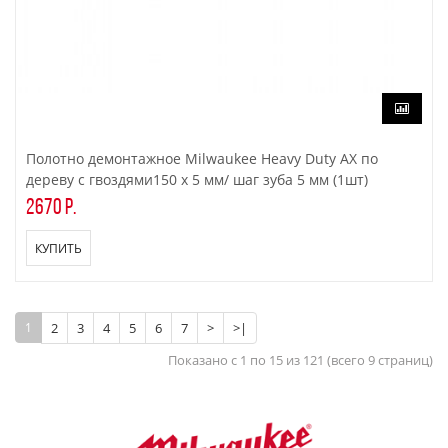
Полотно демонтажное Milwaukee Heavy Duty AX по
дереву с гвоздями150 x 5 мм/ шаг зуба 5 мм (1шт)
2670 р.
КУПИТЬ
1
2
3
4
5
6
7
>
>|
Показано с 1 по 15 из 121 (всего 9 страниц)