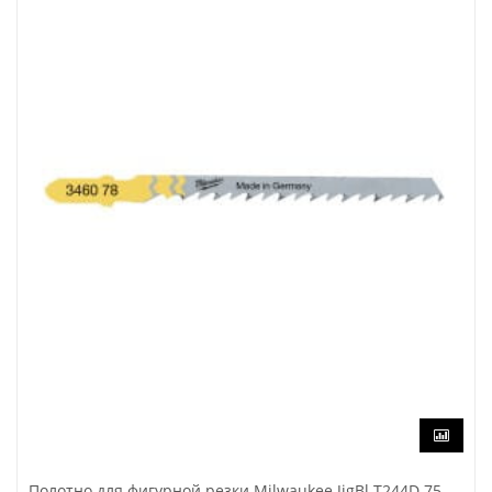
Полотно для фигурной резки Milwaukee JigBl T244D 75