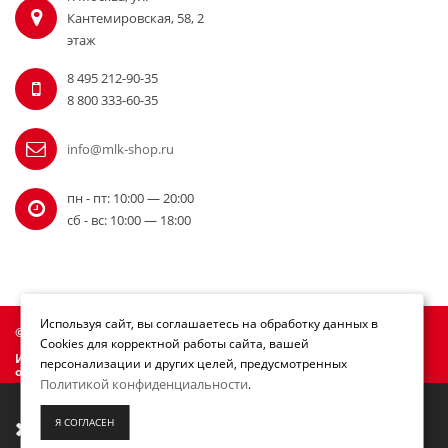
Кантемировская, 58, 2
этаж
8 495 212-90-35
8 800 333-60-35
info@mlk-shop.ru
пн - пт: 10:00 — 20:00
сб - вс: 10:00 — 18:00
Используя сайт, вы соглашаетесь на обработку данных в
© Официальный дилер Milwaukee 2010 - 2026
Cookies для корректной работы сайта, вашей
Информация на сайте mlk-shop.ru не является публичной
персонализации и других целей, предусмотренных
офертой.
Политикой конфиденциальности
.
Мы переезжаем! С 21 июля магазин будет
Я СОГЛАСЕН
работать по новому адресу. Подробная