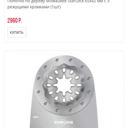
Полотно по дереву Milwaukee StarLock 65х42 мм с 3
режущими кромками (1шт)
2960 р.
КУПИТЬ