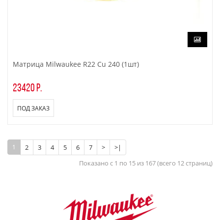
Матрица Milwaukee R22 Cu 240 (1шт)
23420 р.
ПОД ЗАКАЗ
1
2
3
4
5
6
7
>
>|
Показано с 1 по 15 из 167 (всего 12 страниц)