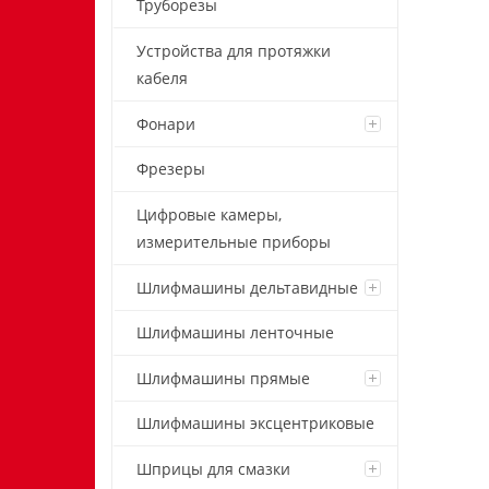
Труборезы
Устройства для протяжки
кабеля
Фонари
Фрезеры
Цифровые камеры,
измерительные приборы
Шлифмашины дельтавидные
Шлифмашины ленточные
Угловая Шлифовальная
Машина (УШМ, Болгарка)
Шлифмашины прямые
Milwaukee AGV 17-125 XE
Шлифмашины эксцентриковые
49900 р.
Шприцы для смазки