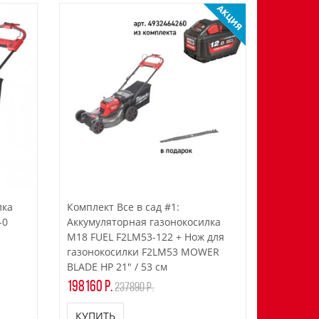
лка
Комплект Все в сад #1:
-0
Аккумуляторная газонокосилка
M18 FUEL F2LM53-122 + Нож для
газонокосилки F2LM53 MOWER
BLADE HP 21" / 53 см
198160 р.
237890 р.
КУПИТЬ