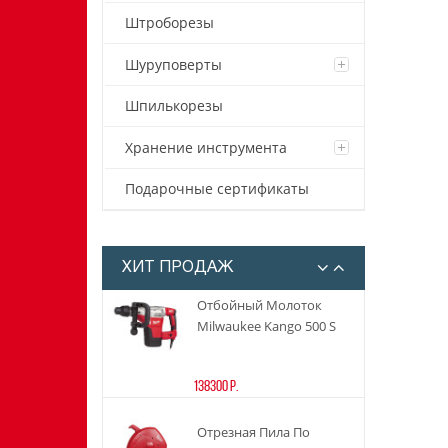
Аккумуляторная
Штроборезы
Сабельная Пила
Milwaukee C18 HZ-0
Шуруповерты
Шпилькорезы
31580 р.
Хранение инструмента
Аккумуляторная Отвертка
Milwaukee M4 D-202B
Подарочные сертификаты
4933440475
23950 р.
ХИТ ПРОДАЖ
Отбойный Молоток
Milwaukee Kango 500 S
138300 р.
Отрезная Пила По