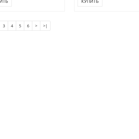
ИТЬ
КУПИТЬ
3
4
5
6
>
>|