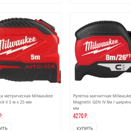
ка метрическая Milwaukee
Рулетка магнитная Milwauk
ck II 5 м x 25 мм
Magnetic GEN IV 8м / ширин
мм
р.
4270 р.
ИТЬ
КУПИТЬ