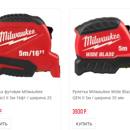
ка футовая Milwaukee
Рулетка Milwaukee Wide Bla
ct II 5м-16фт / ширина 25
GEN II 5м / ширина 35 мм
р.
3930 р.
ИТЬ
КУПИТЬ