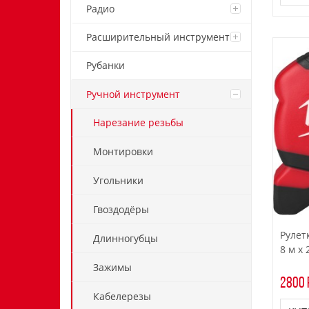
Радио
Расширительный инструмент
Рубанки
Ручной инструмент
Нарезание резьбы
Монтировки
Угольники
Гвоздодёры
Рулет
Длинногубцы
8 м x
Зажимы
2800 
Кабелерезы