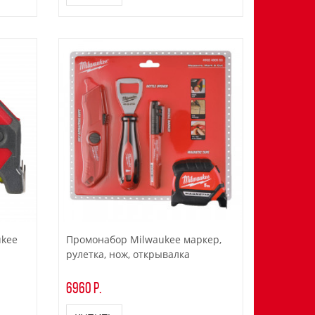
ukee
Промонабор Milwaukee маркер,
рулетка, нож, открывалка
6960 р.