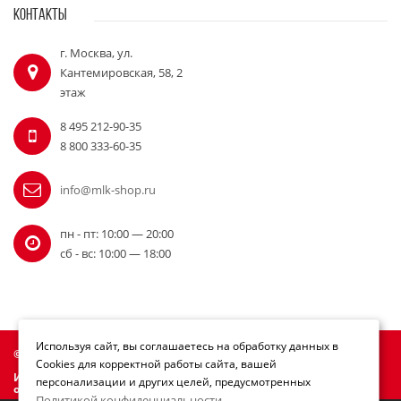
КОНТАКТЫ
г. Москва, ул.
Кантемировская, 58, 2
этаж
8 495 212-90-35
8 800 333-60-35
info@mlk-shop.ru
пн - пт: 10:00 — 20:00
сб - вс: 10:00 — 18:00
Используя сайт, вы соглашаетесь на обработку данных в
© Официальный дилер Milwaukee 2010 - 2026
Cookies для корректной работы сайта, вашей
Информация на сайте mlk-shop.ru не является публичной
персонализации и других целей, предусмотренных
офертой.
Политикой конфиденциальности
.