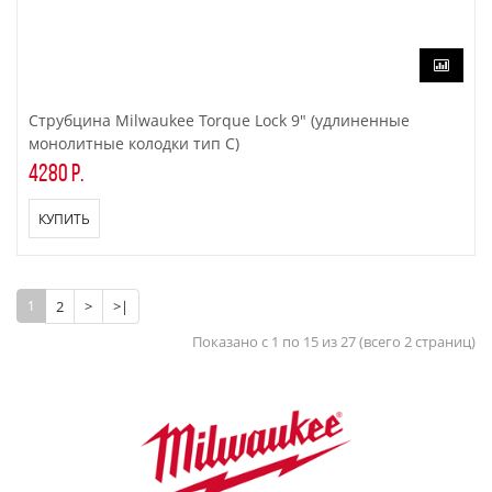
Струбцина Milwaukee Torque Lock 9" (удлиненные
монолитные колодки тип C)
4280 р.
КУПИТЬ
1
2
>
>|
Показано с 1 по 15 из 27 (всего 2 страниц)