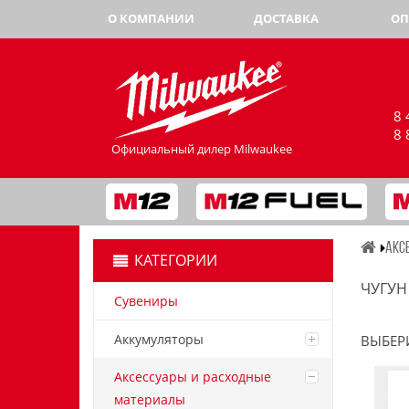
О КОМПАНИИ
ДОСТАВКА
ОП
8 
8 
Официальный дилер Milwaukee
АКС
КАТЕГОРИИ
ЧУГУН
Сувениры
Аккумуляторы
ВЫБЕР
Аксессуары и расходные
материалы