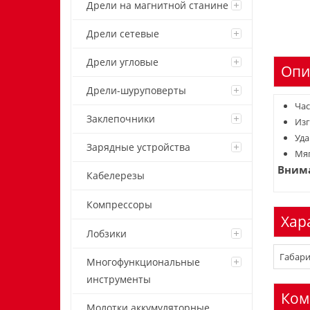
Дрели на магнитной станине
Дрели сетевые
Дрели угловые
Опи
Дрели-шуруповерты
Час
Заклепочники
Изг
Уда
Зарядные устройства
Мяг
Внима
Кабелерезы
Компрессоры
Хар
Лобзики
Габари
Многофункциональные
инструменты
Ком
Молотки аккумуляторные