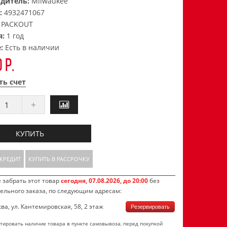
дитель:
Milwaukee
:
4932471067
:
PACKOUT
я:
1 год
е:
Есть в наличии
 р.
ть счет
КУПИТЬ
 КРЕДИТ
КУПИТЬ В РАССРОЧКУ
 забрать этот товар
сегодня, 07.08.2026, до 20:00
без
ельного заказа, по следующим адресам:
ква, ул. Кантемировская, 58, 2 этаж
Резервировать
тировать наличие товара в пункте самовывоза, перед покупкой