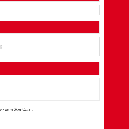
B)
жмите Shift+Enter.