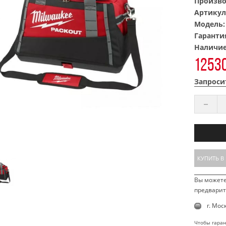
Произво
Артикул
Модель
Гаранти
Наличи
12530
Запроси
КУПИТЬ В
Вы можете
предварит
г. Мос
Чтобы гаран