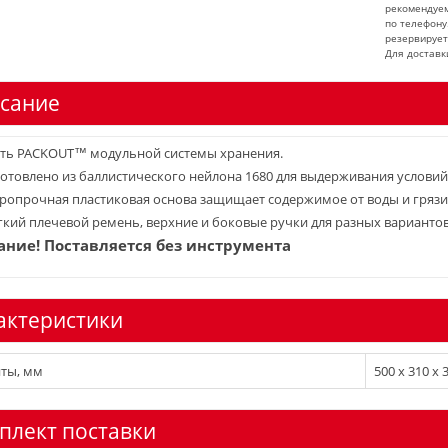
рекомендуем
по телефону
резервирует
Для доставк
сание
ть PACKOUT™ модульной системы хранения.
отовлено из баллистического нейлона 1680 для выдерживания услови
ропрочная пластиковая основа защищает содержимое от воды и грязи
кий плечевой ремень, верхние и боковые ручки для разных вариантов
ние! Поставляется без инструмента
актеристики
ты, мм
500 x 310 x 
плект поставки