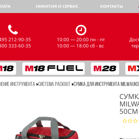
ЛАТА
ГАРАНТИЯ И СЕРВИС
КОНТАКТЫ
495 212-90-35
10:00 — 20:00 пн - пт
Дос
800 333-60-35
10:00 — 18:00 сб - вс
те
НЕНИЕ ИНСТРУМЕНТА
СИСТЕМА PACKOUT
СУМКА ДЛЯ ИНСТРУМЕНТА MILWAUKE
СУМК
MILW
50СМ