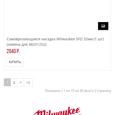
Самоврезающаяся насадка Milwaukee SFD 32мм (1 шт)
(замена для 48251252)
2040 р.
КУПИТЬ
1
2
>
>|
Показано с 1 по 15 из 30 (всего 2 страниц)