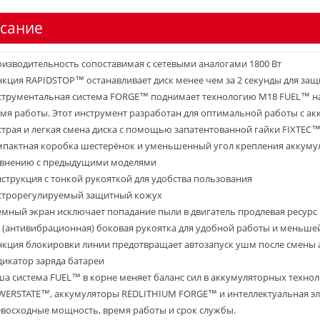
сание
изводительность сопоставимая с сетевыми аналогами 1800 Вт
кция RAPIDSTOP™ останавливает диск менее чем за 2 секунды для за
трументальная система FORGE™ поднимает технологию M18 FUEL™ на
мя работы. Этот инструмент разработан для оптимальной работы с 
трая и легкая смена диска с помощью запатентованной гайки FIXTEC
пактная коробка шестерёнок и уменьшенный угол крепления аккумул
авнению с предыдущими моделями
струкция с тонкой рукояткой для удобства пользования
строрегулируемый защитный кожух
мный экран исключает попадание пыли в двигатель продлевая ресурс
 (антивибрационная) боковая рукоятка для удобной работы и меньше
кция блокировки линии предотвращает автозапуск ушм после смены 
икатор заряда батареи
а система FUEL™ в корне меняет баланс сил в аккумуляторных техн
ERSTATE™, аккумуляторы REDLITHIUM FORGE™ и интеллектуальная э
восходные мощность, время работы и срок службы.