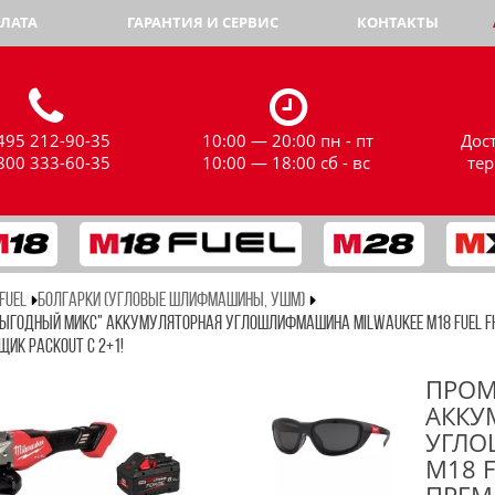
ЛАТА
ГАРАНТИЯ И СЕРВИС
КОНТАКТЫ
495 212-90-35
10:00 — 20:00 пн - пт
Дос
800 333-60-35
10:00 — 18:00 сб - вс
те
FUEL
БОЛГАРКИ (УГЛОВЫЕ ШЛИФМАШИНЫ, УШМ)
ВЫГОДНЫЙ МИКС" АККУМУЛЯТОРНАЯ УГЛОШЛИФМАШИНА MILWAUKEE M18 FUEL FH
ЩИК PACKOUT С 2+1!
ПРОМ
АККУ
УГЛО
M18 