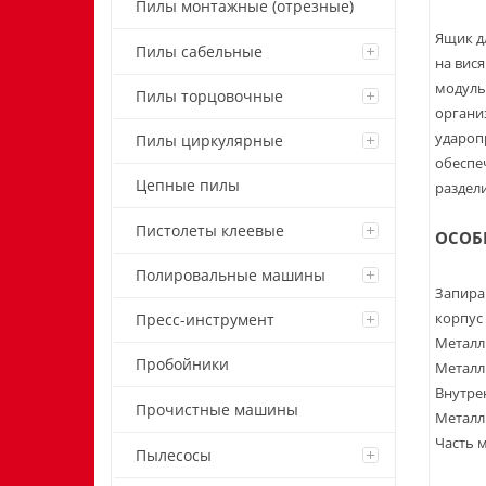
Пилы монтажные (отрезные)
Ящик д
Пилы сабельные
на вис
модуль
Пилы торцовочные
органи
удароп
Пилы циркулярные
обеспе
Цепные пилы
раздел
Пистолеты клеевые
ОСОБ
Полировальные машины
Запира
корпус
Пресс-инструмент
Металл
Пробойники
Металл
Внутре
Прочистные машины
Металл
Часть 
Пылесосы