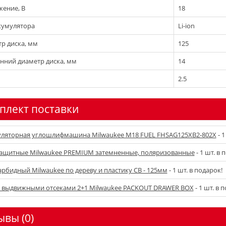
ение, В
18
кумулятора
Li-ion
р диска, мм
125
нний диаметр диска, мм
14
2.5
плект поставки
ляторная углошлифмашина Milwaukee M18 FUEL FHSAG125XB2-802X
- 1
ащитные Milwaukee PREMIUM затемненные, поляризованные
- 1 шт. в 
арбидный Milwaukee по дереву и плаcтику CB - 125мм
- 1 шт. в подарок!
 выдвижными отсеками 2+1 Milwaukee PACKOUT DRAWER BOX
- 1 шт. в 
ывы (0)