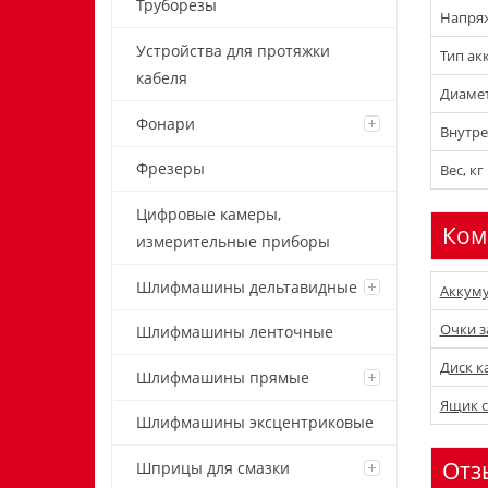
Труборезы
Напряж
Устройства для протяжки
Тип ак
кабеля
Диамет
Фонари
Внутре
Фрезеры
Вес, кг
Цифровые камеры,
Ком
измерительные приборы
Шлифмашины дельтавидные
Аккуму
Очки з
Шлифмашины ленточные
Диск к
Шлифмашины прямые
Ящик с
Шлифмашины эксцентриковые
Отз
Шприцы для смазки