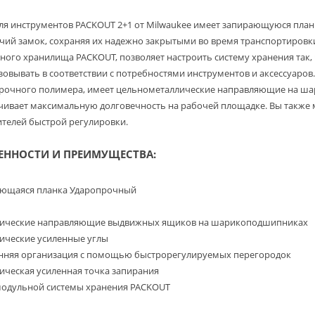
ля инструментов PACKOUT 2+1 от Milwaukee имеет запирающуюся планк
ячий замок, сохраняя их надежно закрытыми во время транспортировк
ного хранилища PACKOUT, позволяет настроить систему хранения так,
зовывать в соответствии с потребностями инструментов и аксессуаров
рочного полимера, имеет цельнометаллические направляющие на ша
чивает максимальную долговечность на рабочей площадке.
Вы также
ителей быстрой регулировки.
ЕННОСТИ И ПРЕИМУЩЕСТВА:
ющаяся планка Ударопрочный
ические направляющие выдвижных ящиков на шарикоподшипниках
ические усиленные углы
нняя организация с помощью быстрорегулируемых перегородок
ическая усиленная точка запирания
модульной системы хранения PACKOUT