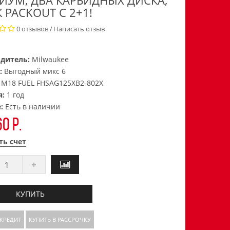
ИУМ, ДВА КАРБИДНЫХ ДИСКА,
 PACKOUT С 2+1!
0 отзывов
Написать отзыв
/
дитель:
Milwaukee
:
Выгодный микс 6
:
M18 FUEL FHSAG125XB2-802X
я:
1 год
е:
Есть в наличии
0 р.
ть счет
КУПИТЬ
 КРЕДИТ
КУПИТЬ В РАССРОЧКУ