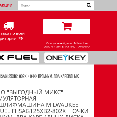
АКЦИИ
тавка по всей
рритории РФ
Официальный дилер Milwaukee
ООО «ГК ИМПЕРИЯ ИНСТРУМЕНТА»
SAG125XB2-802X + ОЧКИ ПРЕМИУМ, ДВА КАРБИДНЫХ
О "ВЫГОДНЫЙ МИКС"
МУЛЯТОРНАЯ
ШЛИФМАШИНА MILWAUKEE
FUEL FHSAG125XB2-802X + ОЧКИ