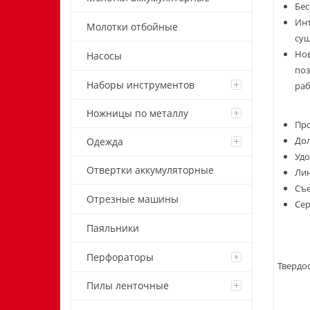
Бес
Инт
Молотки отбойные
сущ
Нов
Насосы
поз
Наборы инструментов
раб
Ножницы по металлу
Про
Дол
Одежда
Удо
Отвертки аккумуляторные
Лин
Съе
Отрезные машины
Сер
Паяльники
Перфораторы
Твердос
Пилы ленточные