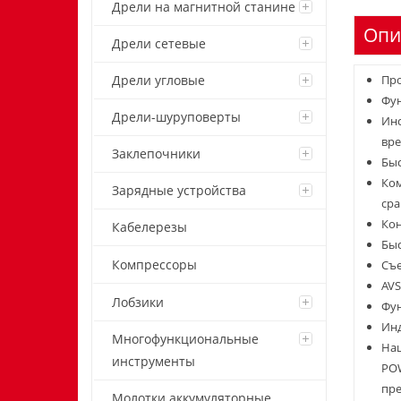
Дрели на магнитной станине
Опи
Дрели сетевые
Дрели угловые
Про
Фун
Дрели-шуруповерты
Инс
вре
Заклепочники
Быс
Ком
Зарядные устройства
ср
Кон
Кабелерезы
Бы
Компрессоры
Съе
AVS
Лобзики
Фун
Инд
Многофункциональные
Наш
инструменты
POW
пре
Молотки аккумуляторные