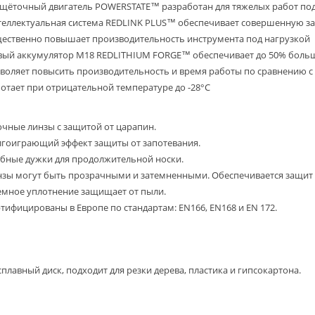
щёточный двигатель POWERSTATE™ разработан для тяжелых работ под
еллектуальная система REDLINK PLUS™ обеспечивает совершенную защ
ественно повышает производительность инструмента под нагрузкой
ый аккумулятор M18 REDLITHIUM FORGE™ обеспечивает до 50% больше
воляет повысить производительность и время работы по сравнению 
отает при отрицательной температуре до -28°С
чные линзы с защитой от царапин.
гоиграющий эффект защиты от запотевания.
бные дужки для продолжительной носки.
зы могут быть прозрачными и затемненными. Обеспечивается защит гл
мное уплотнение защищает от пыли.
тифицированы в Европе по стандартам: EN166, EN168 и EN 172.
плавный диск, подходит для резки дерева, пластика и гипсокартона.