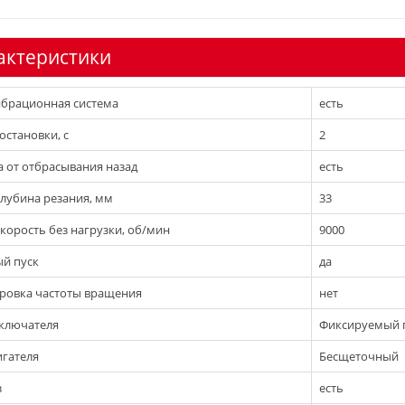
актеристики
брационная система
есть
остановки, с
2
 от отбрасывания назад
есть
глубина резания, мм
33
скорость без нагрузки, об/мин
9000
й пуск
да
ровка частоты вращения
нет
ключателя
Фиксируемый 
игателя
Бесщеточный
з
есть