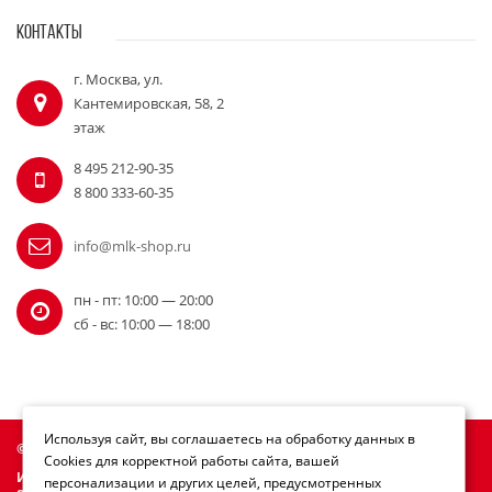
КОНТАКТЫ
г. Москва, ул.
Кантемировская, 58, 2
этаж
8 495 212-90-35
8 800 333-60-35
info@mlk-shop.ru
пн - пт: 10:00 — 20:00
сб - вс: 10:00 — 18:00
Используя сайт, вы соглашаетесь на обработку данных в
© Официальный дилер Milwaukee 2010 - 2026
Cookies для корректной работы сайта, вашей
Информация на сайте mlk-shop.ru не является публичной
персонализации и других целей, предусмотренных
офертой.