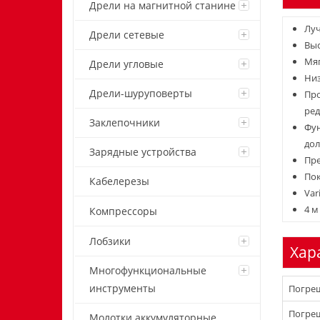
Дрели на магнитной станине
Луч
Дрели сетевые
Выс
Мяг
Дрели угловые
Низ
Дрели-шуруповерты
Про
ред
Заклепочники
Фун
дол
Зарядные устройства
Пре
Пок
Кабелерезы
Var
4 м
Компрессоры
Лобзики
Хар
Многофункциональные
инструменты
Погреш
Погреш
Молотки аккумуляторные