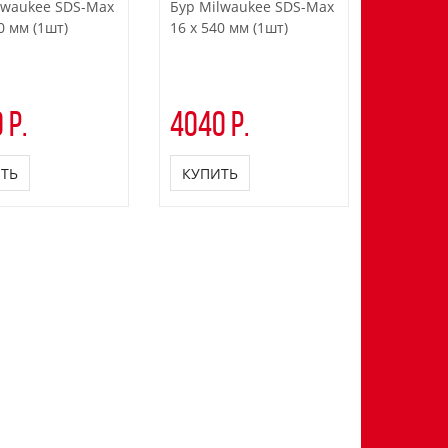
lwaukee SDS-Max
Бур Milwaukee SDS-Max
Бур Mil
0 мм (1шт)
16 x 540 мм (1шт)
18 x 340
 р.
4040 р.
3780 
ТЬ
КУПИТЬ
КУПИ