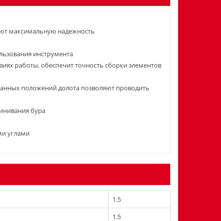
руют максимальную надежность
льзования инструмента
виях работы, обеспечит точность сборки элементов
ванных положений долота позволяют проводить
линивания бура
ми углами
1.5
1.5