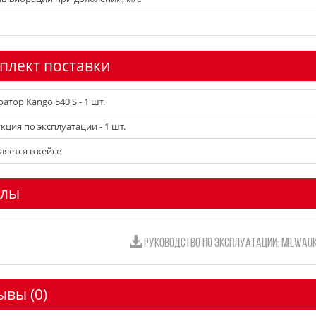
плект поставки
атор Kango 540 S - 1 шт.
кция по эксплуатации - 1 шт.
ляется в кейсе
лы
РУКОВОДСТВО ПО ЭКСПЛУАТАЦИИ: MILWAUKEE
ывы (0)