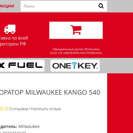
АКЦИИ
тавка по всей
рритории РФ
Официальный дилер Milwaukee
ООО «ГК ИМПЕРИЯ ИНСТРУМЕНТА»
ОРАТОР MILWAUKEE KANGO 540
0 отзывов
Написать отзыв
/
дитель:
Milwaukee