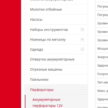
Погреш
Молотки отбойные
Погреш
Насосы
Уровен
Наборы инструментов
Уровен
Ножницы по металлу
Уровен
Мощнос
Одежда
Энерги
Отвертки аккумуляторные
Ударно
Отрезные машины
Скорос
Паяльники
Тип хв
Перфораторы
Макс. 
Ударно
Аккумуляторные
перфораторы 12V
Уровен