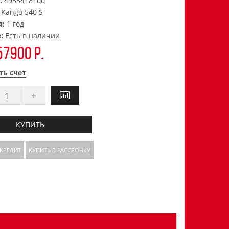
:
4933418100
:
Kango 540 S
я:
1 год
е:
Есть в наличии
57900 р.
ть счет
КУПИТЬ
 КРЕДИТ
КУПИТЬ В РАССРОЧКУ