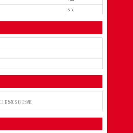
6.3
 K 540 S (2.35MB)