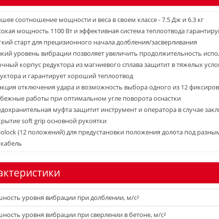
шее соотношение мощности и веса в своем классе - 7.5 Дж и 6.3 кг
окая мощность 1100 Вт и эффективная система теплоотвода гаранти
кий старт для прецизионного начала долбления/засверливания
кий уровень вибрации позволяет увеличить продолжительность испо
чный корпус редуктора из магниевого сплава защитит в тяжелых усло
уктора и гарантирует хороший теплоотвод
кция отключения удара и возможность выбора одного из 12 фиксиро
бежные работы при оптимальном угле поворота оснастки
дохранительная муфта защитит инструмент и оператора в случае зак
рытие soft grip основной рукоятки
iolock (12 положений) для предустановки положения долота под разны
 кабель
актеристики
ность уровня вибрации при долблении, м/с²
ность уровня вибрации при сверлении в бетоне, м/с²