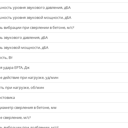
ность уровня звукового давления, дБА
ность уровня звуковой мощности, дБА
ь вибрации при сверлении в бетоне, м/с²
ь звукового давления, дБА
ь звуковой мощности, дБА
ть, Вт
я удара EPTA, Дж
е действие при нагрузке, уд/мин
ть при нагрузке, об/мин
остовика
диаметр сверления в бетоне, мм
е сверление, м/c²
ь вибрации при долблении, м/с²