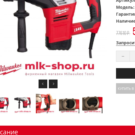
Артикул
Модель
Гаранти
Наличи
77610 р.
Запроси
КУПИТЬ В
сание