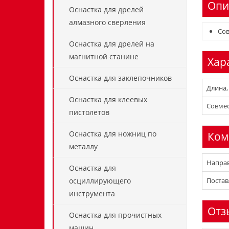
Опи
Оснастка для дрелей
алмазного сверления
Сов
Оснастка для дрелей на
магнитной станине
Хар
Оснастка для заклепочников
Длина,
Оснастка для клеевых
Совме
пистолетов
Оснастка для ножниц по
Ком
металлу
Направ
Оснастка для
Постав
осциллирующего
инструмента
Отз
Оснастка для прочистных
машин