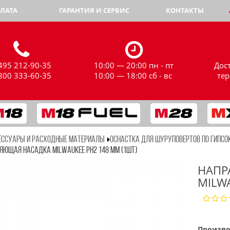
ЛАТА
ГАРАНТИЯ И СЕРВИС
КОНТАКТЫ
495 212-90-35
10:00 — 20:00 пн - пт
Дос
800 333-60-35
10:00 — 18:00 сб - вс
те
ЕССУАРЫ И РАСХОДНЫЕ МАТЕРИАЛЫ
ОСНАСТКА ДЛЯ ШУРУПОВЕРТОВ ПО ГИПСО
ЯЮЩАЯ НАСАДКА MILWAUKEE PH2 148 ММ (1ШТ)
НАПР
MILW
Произво