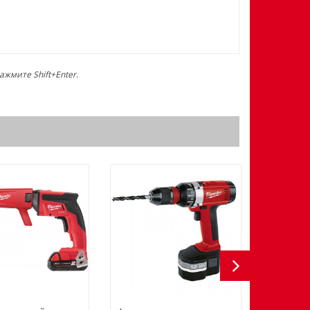
жмите Shift+Enter.