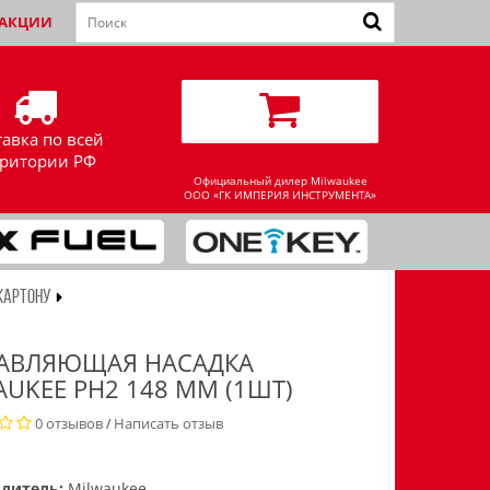
АКЦИИ
тавка по всей
рритории РФ
Официальный дилер Milwaukee
ООО «ГК ИМПЕРИЯ ИНСТРУМЕНТА»
КАРТОНУ
АВЛЯЮЩАЯ НАСАДКА
AUKEE PH2 148 ММ (1ШТ)
0 отзывов
Написать отзыв
/
дитель:
Milwaukee