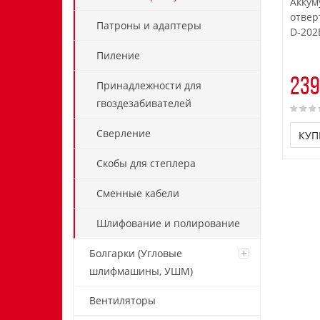
Аккум
отвер
Патроны и адаптеры
D-202
Пиление
239
Принадлежности для
гвоздезабивателей
Сверление
КУП
Скобы для степлера
Сменные кабели
Шлифование и полирование
Болгарки (Угловые
шлифмашины, УШМ)
Вентиляторы