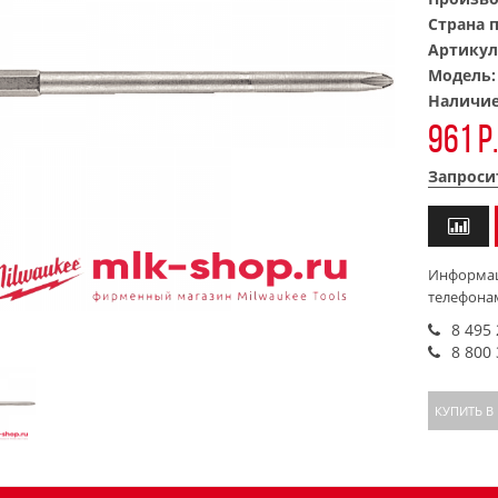
Страна 
Артикул
Модель
Наличи
961 р
Запроси
Информац
телефона
8 495
8 800
КУПИТЬ В