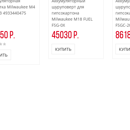
уляторная
Аккумуляторный
Аккуму
тка Milwaukee M4
шуруповерт для
шурупо
B 4933440475
гипсокартона
гипсок
Milwaukee M18 FUEL
Milwau
FSG-0X
FSGC-2
50 р.
45030 р.
8618
КУПИТЬ
КУПИ
ИТЬ