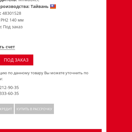
производства:
Тайвань
:
48301528
:
PH2 140 мм
е:
Под заказ
.
ть счет
ПОД ЗАКАЗ
ию по данному товару Вы можете уточнить по
м:
 212-90-35
 333-60-35
 КРЕДИТ
КУПИТЬ В РАССРОЧКУ