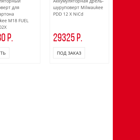
ляторный
Аккумуляторная дрель-
Аккумул
верт для
шуруповерт Milwaukee
шурупов
артона
PDD 12 X NiCd
PDD 14.4
kee M18 FUEL
02X
0 р.
29325 р.
33134
ТЬ
ПОД ЗАКАЗ
ПОД З