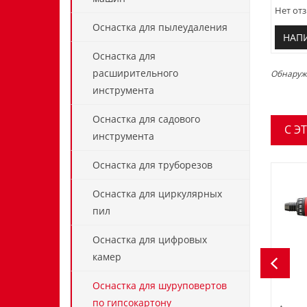
Нет отз
Оснастка для пылеудаления
НАП
Оснастка для
расширительного
Обнаружи
инструмента
Оснастка для садового
C Э
инструмента
Оснастка для труборезов
Оснастка для циркулярных
пил
Оснастка для цифровых
камер
Оснастка для шуруповертов
по гипсокартону