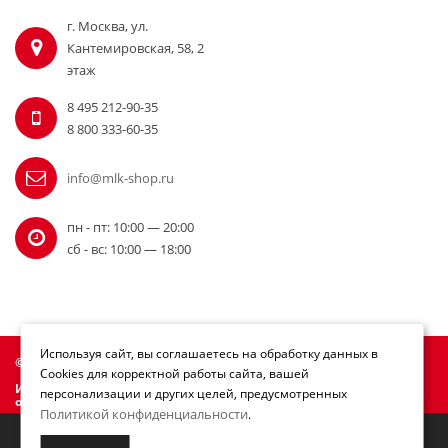
г. Москва, ул.
Кантемировская, 58, 2
этаж
8 495 212-90-35
8 800 333-60-35
info@mlk-shop.ru
пн - пт: 10:00 — 20:00
сб - вс: 10:00 — 18:00
Используя сайт, вы соглашаетесь на обработку данных в
© Официальный дилер Milwaukee 2010 - 2026
Cookies для корректной работы сайта, вашей
Информация на сайте mlk-shop.ru не является публичной
персонализации и других целей, предусмотренных
офертой.
Политикой конфиденциальности
.
Мы переезжаем! С 21 июля магазин будет