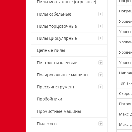
Погреш
Пилы монтажные (отрезные)
Погреш
Пилы сабельные
Уровен
Пилы торцовочные
Уровен
Пилы циркулярные
Уровен
Цепные пилы
Уровен
Уровен
Пистолеты клеевые
Напряж
Полировальные машины
Тип ак
Пресс-инструмент
Скорос
Пробойники
Патрон
Прочистные машины
Макс. 
Пылесосы
Макс. 