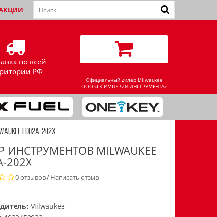
АКЦИИ
тавка по всей
рритории РФ
Официальный дилер Milwaukee
ООО «ГК ИМПЕРИЯ ИНСТРУМЕНТА»
WAUKEE FDD2A-202X
Р ИНСТРУМЕНТОВ MILWAUKEE
A-202X
0 отзывов
Написать отзыв
/
дитель:
Milwaukee