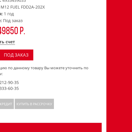
:
4933459033
:
M12 FUEL FDD2A-202X
я:
1 год
е:
Под заказ
49850 р.
ть счет
ПОД ЗАКАЗ
ию по данному товару Вы можете уточнить по
м:
 212-90-35
 333-60-35
 КРЕДИТ
КУПИТЬ В РАССРОЧКУ