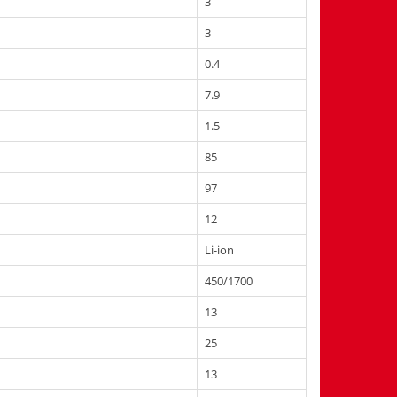
3
3
0.4
7.9
1.5
85
97
12
Li-ion
450/1700
13
25
13