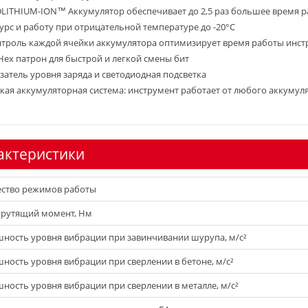
LITHIUM-ION™ Аккумулятор обеспечивает до 2,5 раз большее время р
урс и работу при отрицательной температуре до -20°С
троль каждой ячейки аккумулятора оптимизирует время работы инстр
Hex патрон для быстрой и легкой смены бит
затель уровня заряда и светодиодная подсветка
кая аккумуляторная система: инструмент работает от любого аккуму
актеристики
ство режимов работы
крутящий момент, Нм
ность уровня вибрации при завинчивании шурупа, м/с²
ность уровня вибрации при сверлении в бетоне, м/с²
ность уровня вибрации при сверлении в металле, м/с²