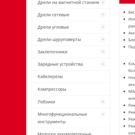
Дрели на магнитной станине
Бес
Дрели сетевые
Инт
раз
Дрели угловые
Акк
Дрели-шуруповерты
Бло
Под
Заклепочники
Ком
Зарядные устройства
бо
Кабелерезы
Нов
акк
Компрессоры
Mil
мом
Лобзики
Реж
Реж
Многофункциональные
Реж
инструменты
Реж
кол
Молотки аккумуляторные