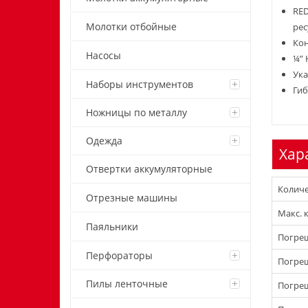
RED
Молотки отбойные
рес
Кон
Насосы
¼” 
Ука
Наборы инструментов
Гиб
Ножницы по металлу
Одежда
Хар
Отвертки аккумуляторные
Количе
Отрезные машины
Макс. 
Паяльники
Погреш
Перфораторы
Погреш
Пилы ленточные
Погреш