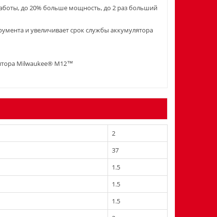
аботы, до 20% больше мощность, до 2 раз больший
умента и увеличивает срок службы аккумулятора
лятора Milwaukee® M12™
2
37
1.5
1.5
1.5