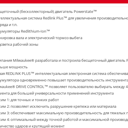
щеточный (бесколлекторный) двигатель Powerstate™
еллектуальная система Redlink Plus™ для увеличения производительно
ряда и т.п.
умуляторы Redlithium-Ion™
кировка вала и электрический тормоз выбега
светка рабочей зоны
пания Milwaukee® разработала и построила бесщеточный двигатель P
льше мощность
ая REDLINK PLUS™ интеллектуальная электронная система обеспечива
умулятора одновременно повышает производительность инструмента 
waukee® DRIVE CONTROL™ позволяет пользователю выбирать между 4
ента для большей универсальности применений инструмента
им 1: для точных и тонких работ
им 2: позволяет исключить разрушение крепежа или материала
им 3: обеспечивает максимальную производительность для тяжелых
им 4: оптимальный между точной работой и максимальной производи
ичество ударов и крутящий момент