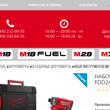
ЛАТА
ГАРАНТИЯ И СЕРВИС
КОНТАКТЫ
495 212-90-35
10:00 — 20:00 пн - пт
Дос
800 333-60-35
10:00 — 18:00 сб - вс
те
FUEL
ШУРУПОВЕРТЫ
БЕЗУДАРНЫЕ ШУРУПОВЕРТЫ
НАБОР ИНСТРУМЕНТОВ MIL
НАБО
FDD2
Произво