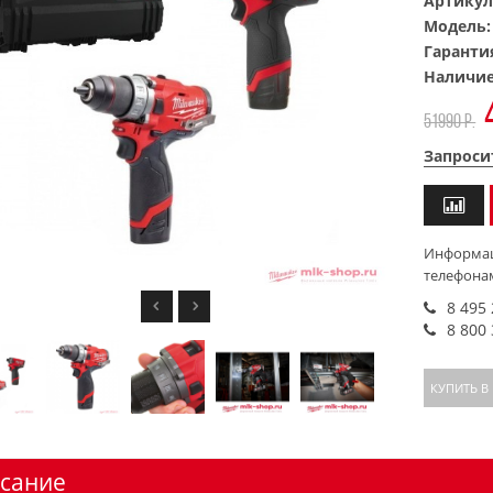
Артикул
Модель
Гаранти
Наличи
51990 р.
Запроси
Информац
телефона
8 495
8 800
КУПИТЬ В
сание