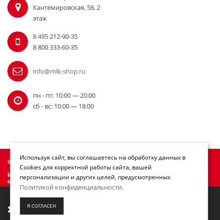
Кантемировская, 58, 2
этаж
8 495 212-90-35
8 800 333-60-35
info@mlk-shop.ru
пн - пт: 10:00 — 20:00
сб - вс: 10:00 — 18:00
Используя сайт, вы соглашаетесь на обработку данных в
© Официальный дилер Milwaukee 2010 - 2026
Cookies для корректной работы сайта, вашей
Информация на сайте mlk-shop.ru не является публичной
персонализации и других целей, предусмотренных
офертой.
Политикой конфиденциальности
.
Мы переезжаем! С 21 июля магазин будет
Я СОГЛАСЕН
работать по новому адресу. Подробная