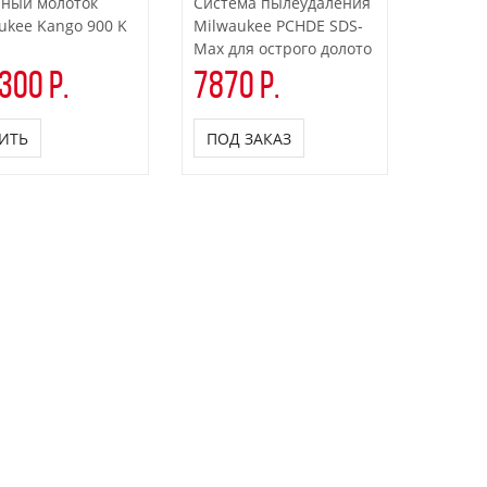
ный молоток
Система пылеудаления
ukee Kango 900 K
Milwaukee PCHDE SDS-
Max для острого долото
300 р.
7870 р.
ИТЬ
ПОД ЗАКАЗ