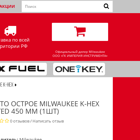
АКЦИИ
тавка по всей
рритории РФ
Официальный дилер Milwaukee
ООО «ГК ИМПЕРИЯ ИНСТРУМЕНТА»
Е K-HEX
ТО ОСТРОЕ MILWAUKEE K-HEX
TED 450 ММ (1ШТ)
0 отзывов
Написать отзыв
/
дитель:
Milwaukee