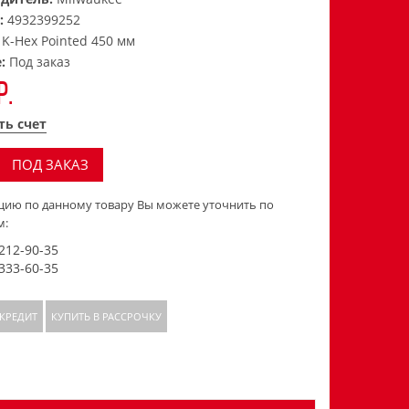
:
4932399252
:
K-Hex Pointed 450 мм
е:
Под заказ
р.
ть счет
ПОД ЗАКАЗ
ию по данному товару Вы можете уточнить по
м:
 212-90-35
 333-60-35
 КРЕДИТ
КУПИТЬ В РАССРОЧКУ