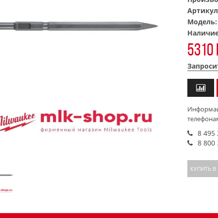
Артикул
Модель
Наличи
5310 
Запроси
Информац
телефона
8 495
8 800
КУПИТЬ В