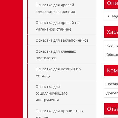
Опи
Оснастка для дрелей
алмазного сверления
Иде
Оснастка для дрелей на
магнитной станине
Хар
Оснастка для заклепочников
Крепл
Оснастка для клеевых
Общая 
пистолетов
Оснастка для ножниц по
Ком
металлу
Постав
Оснастка для
Долото 
осциллирующего
инструмента
Отз
Оснастка для прочистных
машин