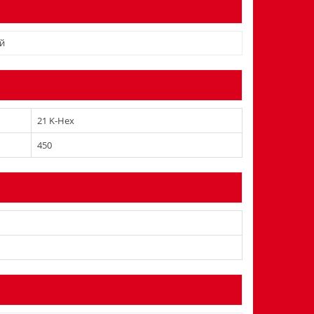
й
21 K-Hex
450