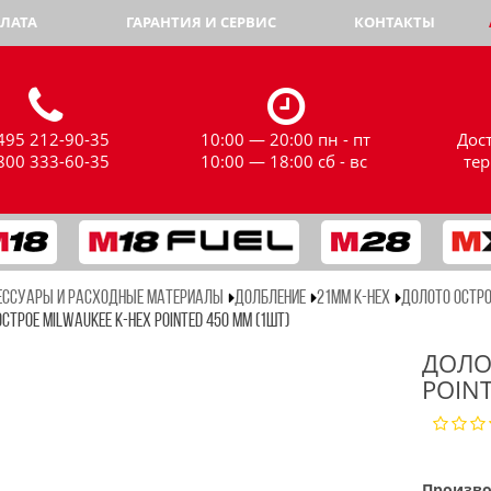
ЛАТА
ГАРАНТИЯ И СЕРВИС
КОНТАКТЫ
495 212-90-35
10:00 — 20:00 пн - пт
Дос
800 333-60-35
10:00 — 18:00 сб - вс
те
ЕССУАРЫ И РАСХОДНЫЕ МАТЕРИАЛЫ
ДОЛБЛЕНИЕ
21MM K-HEX
ДОЛОТО ОСТРО
СТРОЕ MILWAUKEE K-HEX POINTED 450 ММ (1ШТ)
ДОЛО
POIN
Произво