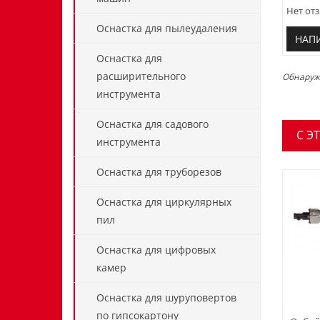
Нет отз
Оснастка для пылеудаления
НАП
Оснастка для
расширительного
Обнаружи
инструмента
Оснастка для садового
C Э
инструмента
Оснастка для труборезов
Оснастка для циркулярных
пил
Оснастка для цифровых
камер
Оснастка для шуруповертов
по гипсокартону