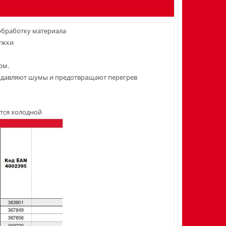
 обработку материала
ужки
ом.
одавляют шумы и предотвращают перегрев
ется холодной