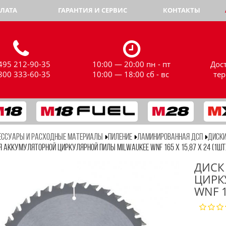
ЛАТА
ГАРАНТИЯ И СЕРВИС
КОНТАКТЫ
495 212-90-35
10:00 — 20:00 пн - пт
Дос
800 333-60-35
10:00 — 18:00 сб - вс
те
ЕССУАРЫ И РАСХОДНЫЕ МАТЕРИАЛЫ
ПИЛЕНИЕ
ЛАМИНИРОВАННАЯ ДСП
ДИСКИ
 АККУМУЛЯТОРНОЙ ЦИРКУЛЯРНОЙ ПИЛЫ MILWAUKEE WNF 165 X 15,87 X 24 (1ШТ
ДИСК
ЦИРК
WNF 1