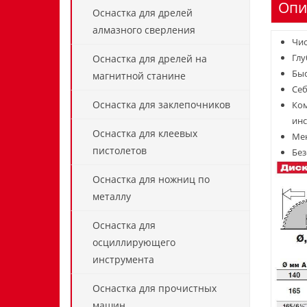
Опи
Оснастка для дрелей
алмазного сверления
Чис
Глу
Оснастка для дрелей на
Быс
магнитной станине
Себ
Оснастка для заклепочников
Ком
инс
Оснастка для клеевых
Мен
пистолетов
Без
Оснастка для ножниц по
металлу
Оснастка для
осциллирующего
инструмента
Оснастка для прочистных
машин