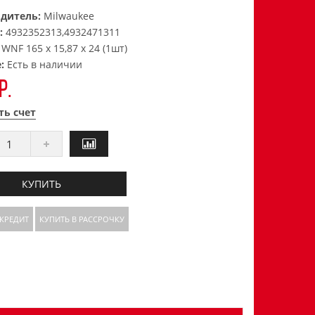
дитель:
Milwaukee
:
4932352313,4932471311
:
WNF 165 x 15,87 x 24 (1шт)
е:
Есть в наличии
р.
ть счет
КУПИТЬ
 КРЕДИТ
КУПИТЬ В РАССРОЧКУ