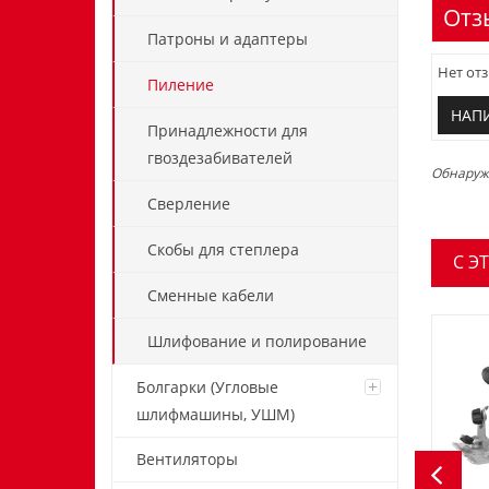
Отз
Патроны и адаптеры
Нет отз
Пиление
НАП
Принадлежности для
гвоздезабивателей
Обнаружи
Сверление
Скобы для степлера
C Э
Сменные кабели
Шлифование и полирование
Болгарки (Угловые
шлифмашины, УШМ)
Вентиляторы