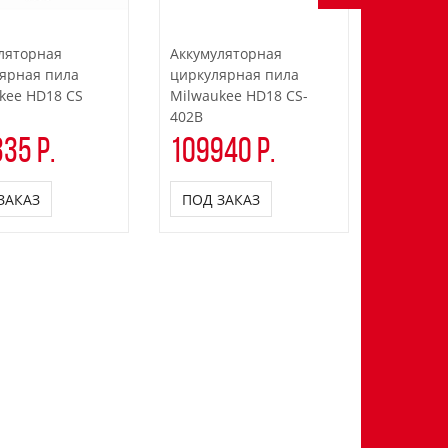
ляторная
Аккумуляторная
Аккумул
ярная пила
циркулярная пила
циркуля
kee HD18 CS
Milwaukee HD18 CS-
Milwauk
402B
35 р.
109940 р.
43280
ЗАКАЗ
ПОД ЗАКАЗ
ПОД З