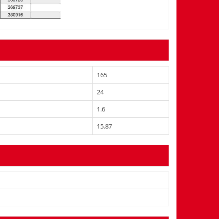
165
24
1.6
15.87