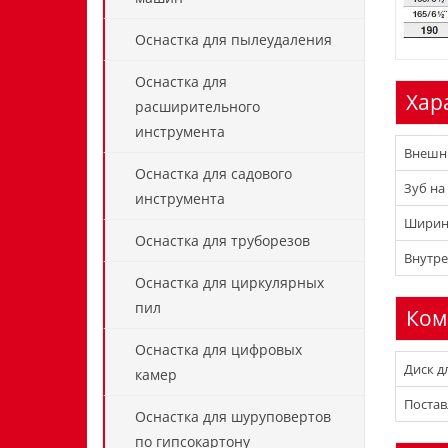
Оснастка для пылеудаления
Оснастка для
Хар
расширительного
инструмента
Внешни
Оснастка для садового
Зуб на
инструмента
Ширина
Оснастка для труборезов
Внутре
Оснастка для циркулярных
пил
Ком
Оснастка для цифровых
Диск д
камер
Постав
Оснастка для шуруповертов
по гипсокартону