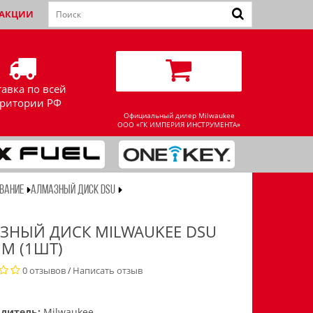
АКЦИИ
тавка по всей
рритории РФ
Официальный дилер Milwaukee
ООО «ГК ИМПЕРИЯ ИНСТРУМЕНТА»
ВАНИЕ
АЛМАЗНЫЙ ДИСК DSU
ЗНЫЙ ДИСК MILWAUKEE DSU
ММ (1ШТ)
0 отзывов
Написать отзыв
/
дитель:
Milwaukee