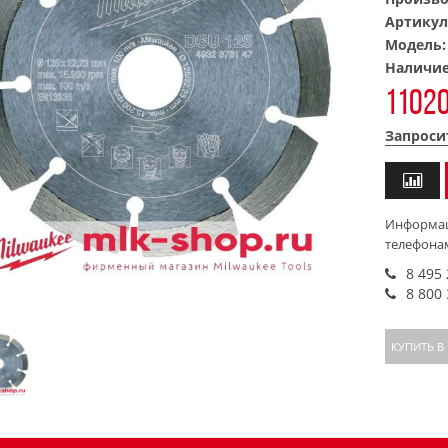
Артикул
Модель
Наличи
11020
Запроси
Информац
телефона
8 495
8 800
КУПИТЬ В