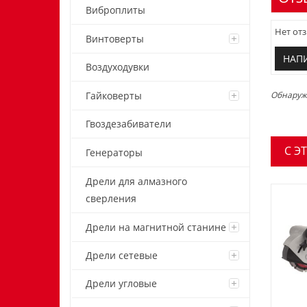
Виброплиты
Нет отз
Винтоверты
НАП
Воздуходувки
Обнаружи
Гайковерты
Гвоздезабиватели
C Э
Генераторы
Дрели для алмазного
сверления
Дрели на магнитной станине
Дрели сетевые
Дрели угловые