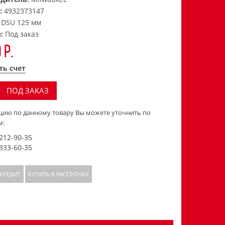
:
4932373147
:
DSU 125 мм
е:
Под заказ
 р.
ть счет
ПОД ЗАКАЗ
ию по данному товару Вы можете уточнить по
м:
 212-90-35
 333-60-35
 КРЕДИТ
КУПИТЬ В РАССРОЧКУ