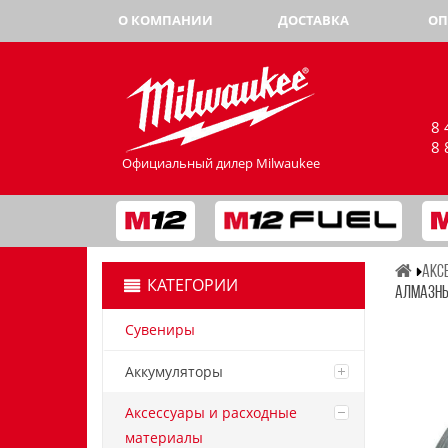
О КОМПАНИИ
ДОСТАВКА
ОП
8 
8 
Официальный дилер Milwaukee
АКС
КАТЕГОРИИ
АЛМАЗНЫЙ
Сувениры
Аккумуляторы
Аксессуары и расходные
материалы