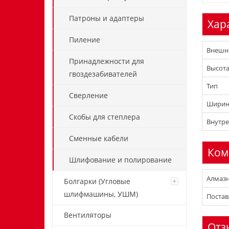
Патроны и адаптеры
Хар
Пиление
Внешни
Принадлежности для
Высота
гвоздезабивателей
Тип
Сверление
Ширина
Скобы для степлера
Внутре
Сменные кабели
Ком
Шлифование и полирование
Алмазн
Болгарки (Угловые
шлифмашины, УШМ)
Постав
Вентиляторы
Отз