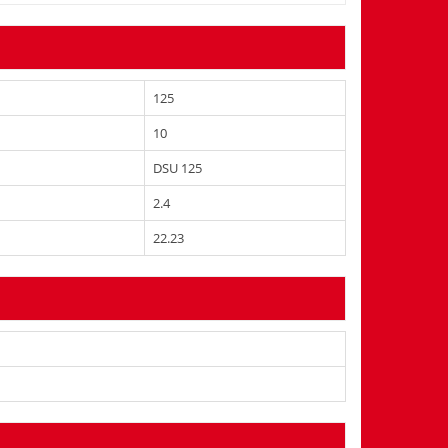
125
10
DSU 125
2.4
22.23