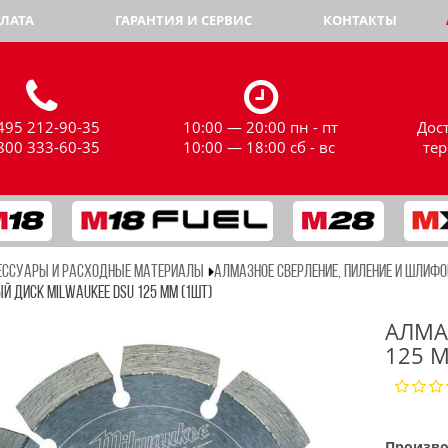
ЛАТА
ГАРАНТИЯ И СЕРВИС
КОНТАКТЫ
495 212-90-35
10:00 — 20:00 пн - пт
Дос
800 333-60-35
10:00 — 18:00 сб - вс
те
ЕССУАРЫ И РАСХОДНЫЕ МАТЕРИАЛЫ
АЛМАЗНОЕ СВЕРЛЕНИЕ, ПИЛЕНИЕ И ШЛИФО
 ДИСК MILWAUKEE DSU 125 ММ (1ШТ)
АЛМА
125 
Произво