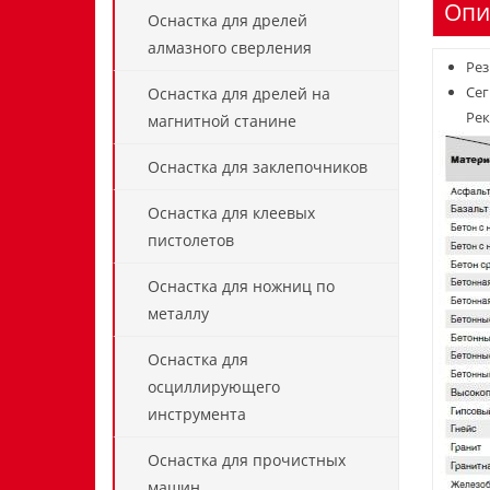
Опи
Оснастка для дрелей
алмазного сверления
Рез
Сег
Оснастка для дрелей на
Рек
магнитной станине
Оснастка для заклепочников
Оснастка для клеевых
пистолетов
Оснастка для ножниц по
металлу
Оснастка для
осциллирующего
инструмента
Оснастка для прочистных
машин