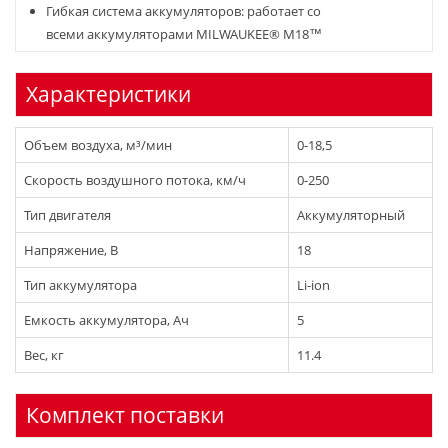
Гибкая система аккумуляторов: работает со
всеми аккумуляторами MILWAUKEE® M18™
Характеристики
Объем воздуха, м³/мин
0-18,5
Скорость воздушного потока, км/ч
0-250
Тип двигателя
Аккумуляторный
Напряжение, В
18
Тип аккумулятора
Li-ion
Емкость аккумулятора, Ач
5
Вес, кг
11.4
Комплект поставки