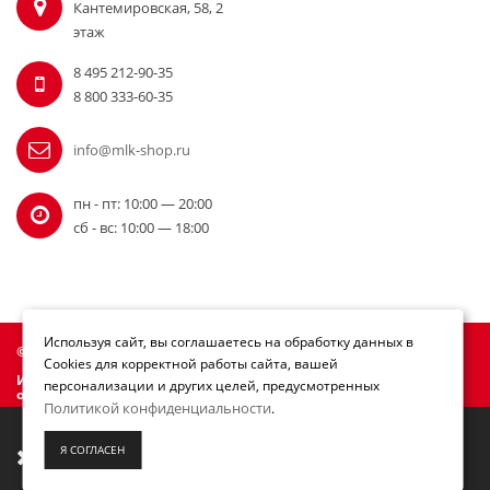
Кантемировская, 58, 2
этаж
8 495 212-90-35
8 800 333-60-35
info@mlk-shop.ru
пн - пт: 10:00 — 20:00
сб - вс: 10:00 — 18:00
Используя сайт, вы соглашаетесь на обработку данных в
© Официальный дилер Milwaukee 2010 - 2026
Cookies для корректной работы сайта, вашей
Информация на сайте mlk-shop.ru не является публичной
персонализации и других целей, предусмотренных
офертой.
Политикой конфиденциальности
.
Мы переезжаем! С 21 июля магазин будет
Я СОГЛАСЕН
работать по новому адресу. Подробная
информация о переезде по ссылке